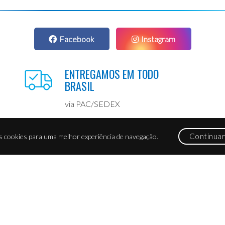
Facebook
Instagram
ENTREGAMOS EM TODO
BRASIL
via PAC/SEDEX
Continuar
s cookies para uma melhor experiência de navegação.
NÓS
PRODUTOS
NEWSL
a
DECORAÇÃO E PRESENTE
Assine