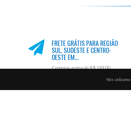
FRETE GRÁTIS PARA REGIÃO
SUL, SUDESTE E CENTRO-
OESTE EM...
Compras acima de R$ 199,00.
Nós utilizamo
CONTATO
SOBRE 
Empres
(54) 99141-5348