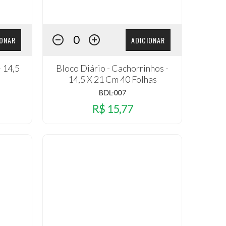
IONAR
ADICIONAR
- 14,5
Bloco Diário - Cachorrinhos -
14,5 X 21 Cm 40 Folhas
BDL-007
R$ 15,77