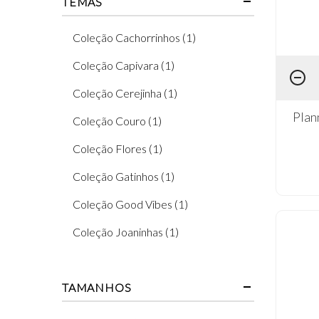
TEMAS
Coleção Cachorrinhos (1)
Coleção Capivara (1)
Coleção Cerejinha (1)
Plan
Coleção Couro (1)
Coleção Flores (1)
Coleção Gatinhos (1)
Coleção Good Vibes (1)
Coleção Joaninhas (1)
Coleção Limões (1)
TAMANHOS
Coleção Margaridas (1)
Coleção Mon Monde Rose (1)