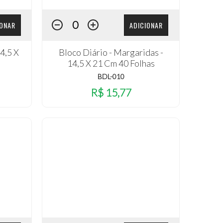
IONAR
ADICIONAR
14,5 X
Bloco Diário - Margaridas -
14,5 X 21 Cm 40 Folhas
BDL-010
R$ 15,77