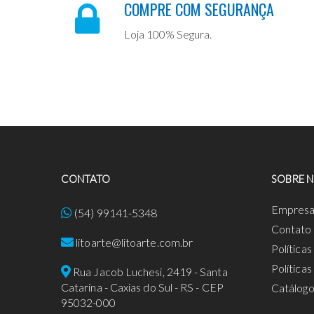
COMPRE COM SEGURANÇA
Loja 100% Segura.
CONTATO
SOBRE 
Empres
(54) 99141-5348
Contato
litoarte@litoarte.com.br
Política
Política
Rua Jacob Luchesi, 2419 - Santa
Catarina - Caxias do Sul - RS - CEP
Catálog
95032-000