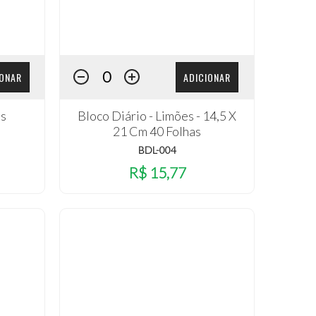
IONAR
ADICIONAR
as
Bloco Diário - Limões - 14,5 X
21 Cm 40 Folhas
BDL-004
R$ 15,77