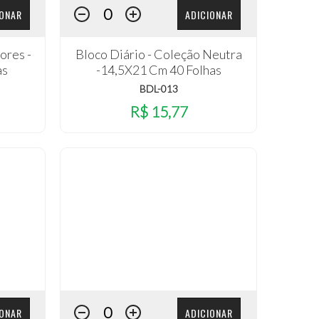
IONAR
ADICIONAR
ores -
Bloco Diário - Coleção Neutra
as
-14,5X21 Cm 40 Folhas
BDL-013
R$ 15,77
IONAR
ADICIONAR