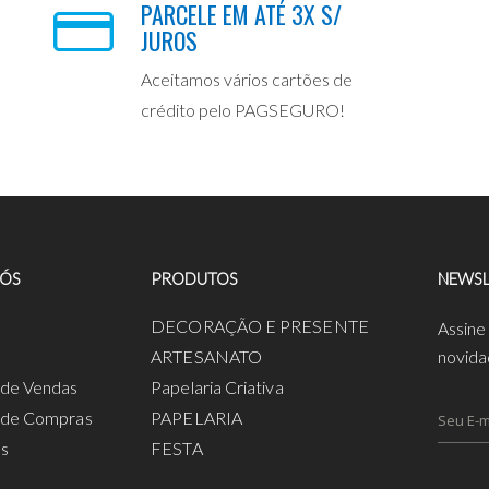
PARCELE EM ATÉ 3X S/
JUROS
Aceitamos vários cartões de
crédito pelo PAGSEGURO!
NÓS
PRODUTOS
NEWSL
a
DECORAÇÃO E PRESENTE
Assine
ARTESANATO
novida
s de Vendas
Papelaria Criativa
s de Compras
PAPELARIA
os
FESTA