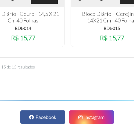
 Diário - Couro - 14,5 X 21
Bloco Diário – Cerejin
Cm 40 Folhas
14X21 Cm - 40 Folh
BDL-014
BDL-015
R$ 15,77
R$ 15,77
–15 de 15 resultados
Facebook
Instagram