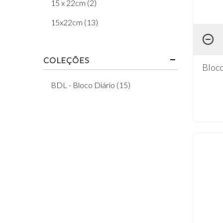
15 x 22cm (2)
Coleção Neutra (1)
15x22cm (13)
Coleção Pandas (1)
Coleção Tiffany (1)
COLEÇÕES
Bloco
Estampas e Texturas (1)
BDL - Bloco Diário (15)