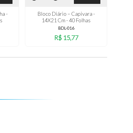
ha -
Bloco Diário – Capivara -
as
14X21 Cm - 40 Folhas
BDL-016
R$ 15,77