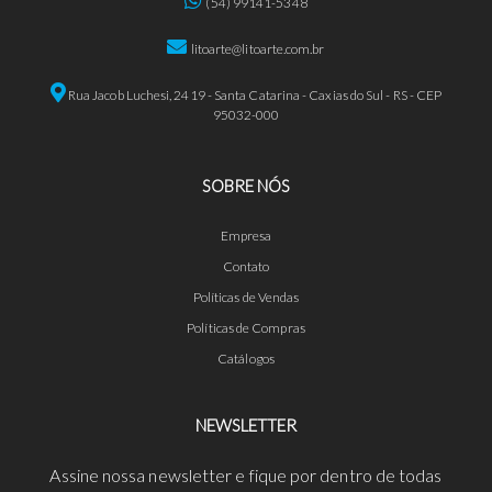
(54) 99141-5348
litoarte@litoarte.com.br
Rua Jacob Luchesi, 2419 - Santa Catarina - Caxias do Sul - RS - CEP
95032-000
SOBRE NÓS
Empresa
Contato
Políticas de Vendas
Políticas de Compras
Catálogos
NEWSLETTER
Assine nossa newsletter e fique por dentro de todas