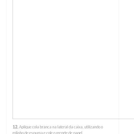
12.
Aplique cola branca na lateral da caixa, utilizando o
rolinho de espuma e cole o recorte de papel.