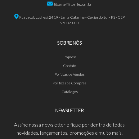
litoarte@litoarte.com.br
Rua Jacob Luchesi, 2419 - Santa Catarina - Caxias do Sul - RS - CEP
95032-000
SOBRE NÓS
Empresa
Contato
Políticas de Vendas
Políticas de Compras
Catálogos
NEWSLETTER
Assine nossa newsletter e fique por dentro de todas
novidades, lançamentos, promoções e muito mais.