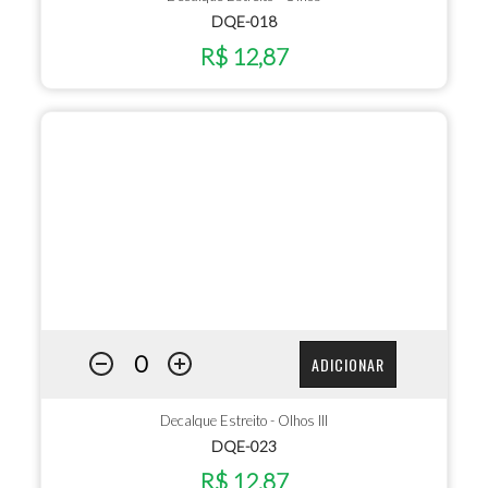
DQE-018
R$ 12,87
ADICIONAR
Decalque Estreito - Olhos III
DQE-023
R$ 12,87