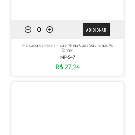
ADICIONAR
Marcador de Página – Eu e Minha Casa Serviremos Ao
Senhor
MP-547
R$ 27,24