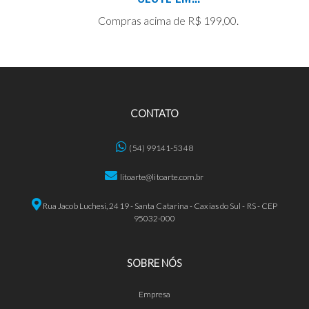
Compras acima de R$ 199,00.
CONTATO
(54) 99141-5348
litoarte@litoarte.com.br
Rua Jacob Luchesi, 2419 - Santa Catarina - Caxias do Sul - RS - CEP
95032-000
SOBRE NÓS
Empresa