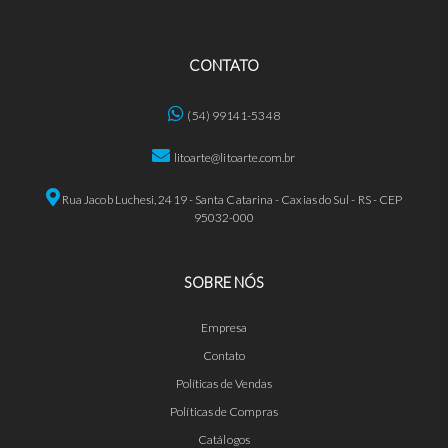
CONTATO
(54) 99141-5348
litoarte@litoarte.com.br
Rua Jacob Luchesi, 2419 - Santa Catarina - Caxias do Sul - RS - CEP
95032-000
SOBRE NÓS
Empresa
Contato
Políticas de Vendas
Políticas de Compras
Catálogos