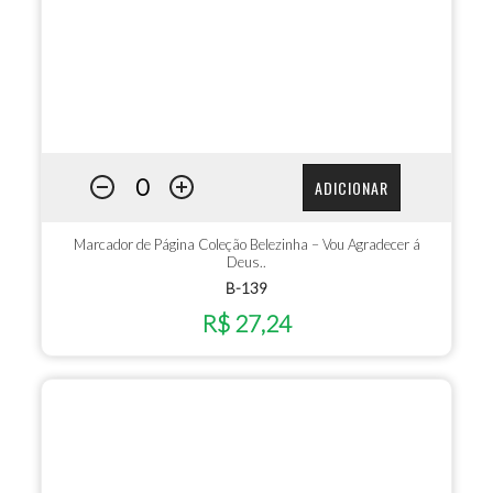
ADICIONAR
Marcador de Página Coleção Belezinha – Vou Agradecer á
Deus..
B-139
R$ 27,24