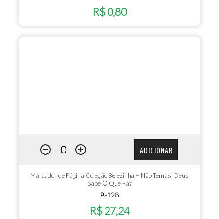
R$ 0,80
ADICIONAR
Marcador de Página Coleção Belezinha – Não Temas, Deus
Sabe O Que Faz
B-128
R$ 27,24