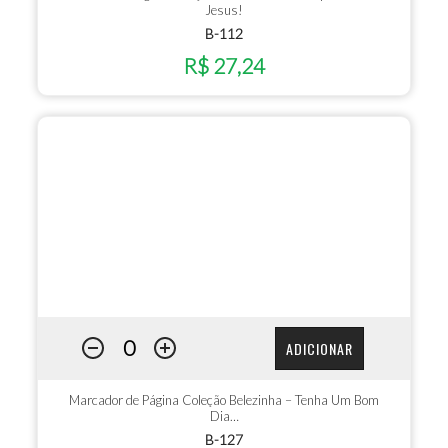
Jesus!
B-112
R$ 27,24
ADICIONAR
Marcador de Página Coleção Belezinha – Tenha Um Bom
Dia…
B-127