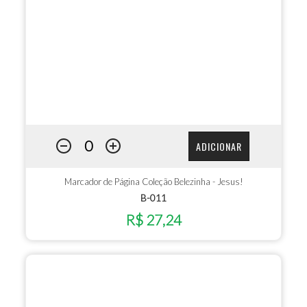
ADICIONAR
Marcador de Página Coleção Belezinha - Jesus!
B-011
R$ 27,24