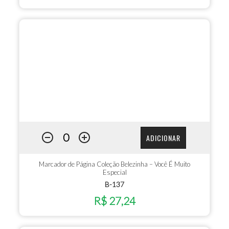
ADICIONAR
Marcador de Página Coleção Belezinha – Você É Muito
Especial
B-137
R$ 27,24