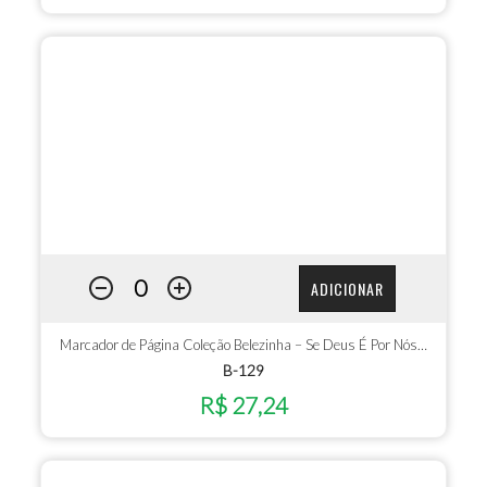
ADICIONAR
Marcador de Página Coleção Belezinha – Se Deus É Por Nós…
B-129
R$ 27,24