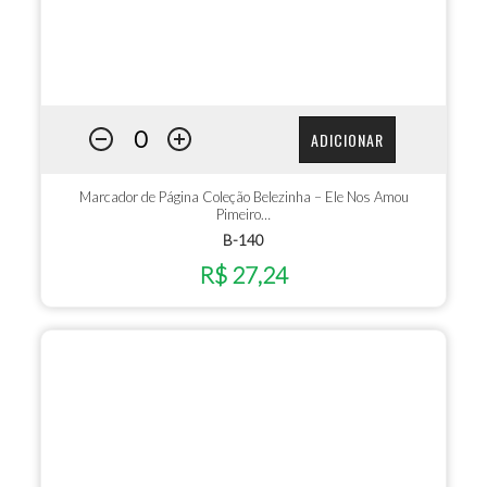
ADICIONAR
Marcador de Página Coleção Belezinha – Ele Nos Amou
Pimeiro…
B-140
R$ 27,24