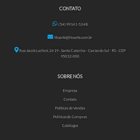
CONTATO
(54) 99141-5348
litoarte@litoarte.com.br
Rua Jacob Luchesi, 2419 - Santa Catarina - Caxias do Sul - RS - CEP
95032-000
SOBRE NÓS
Empresa
Contato
Políticas de Vendas
Políticas de Compras
Catálogos