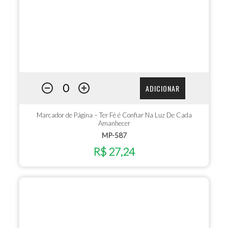
ADICIONAR
Marcador de Página – Ter Fé é Confiar Na Luz De Cada
Amanhecer
MP-587
R$ 27,24