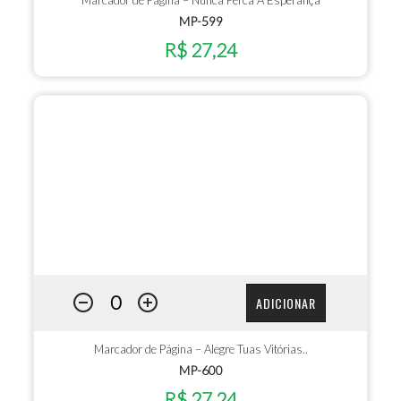
MP-599
R$ 27,24
ADICIONAR
Marcador de Página – Alegre Tuas Vitórias..
MP-600
R$ 27,24