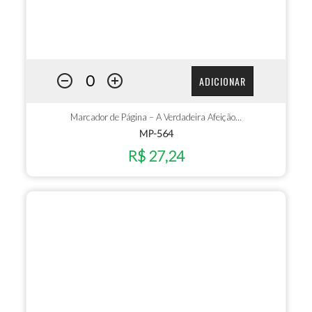
ADICIONAR
Marcador de Página – A Verdadeira Afeição…
MP-564
R$ 27,24