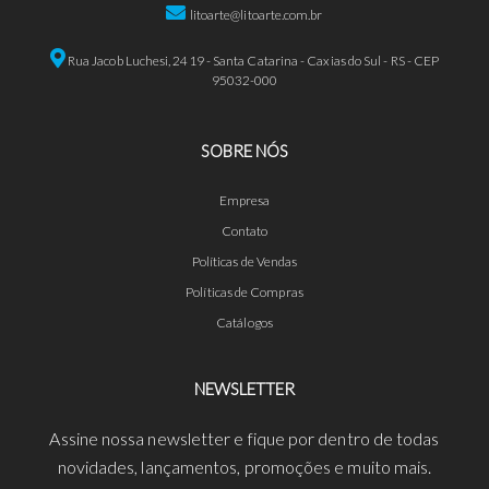
litoarte@litoarte.com.br
Rua Jacob Luchesi, 2419 - Santa Catarina - Caxias do Sul - RS - CEP
95032-000
SOBRE NÓS
Empresa
Contato
Políticas de Vendas
Políticas de Compras
Catálogos
NEWSLETTER
Assine nossa newsletter e fique por dentro de todas
novidades, lançamentos, promoções e muito mais.