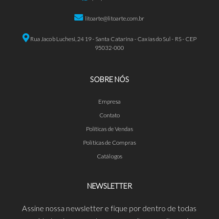
litoarte@litoarte.com.br
Rua Jacob Luchesi, 2419 - Santa Catarina - Caxias do Sul - RS - CEP
95032-000
SOBRE NÓS
Empresa
Contato
Políticas de Vendas
Políticas de Compras
Catálogos
NEWSLETTER
Assine nossa newsletter e fique por dentro de todas