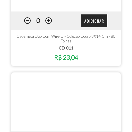
ADICIONAR
Caderneta Duo Com Wire-O - Coleção Couro 8X14 Cm - 80
Folhas
CD-011
R$ 23,04