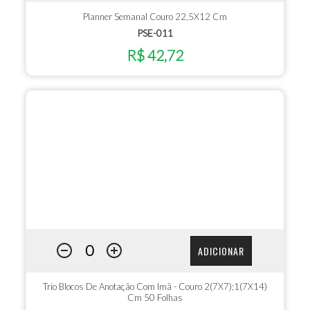
Planner Semanal Couro 22,5X12 Cm
PSE-011
R$ 42,72
ADICIONAR
Trio Blocos De Anotação Com Imã - Couro 2(7X7);1(7X14)
Cm 50 Folhas