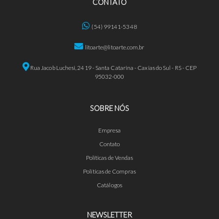
CONTATO
(54) 99141-5348
litoarte@litoarte.com.br
Rua Jacob Luchesi, 2419 - Santa Catarina - Caxias do Sul - RS - CEP
95032-000
SOBRE NÓS
Empresa
Contato
Políticas de Vendas
Políticas de Compras
Catálogos
NEWSLETTER