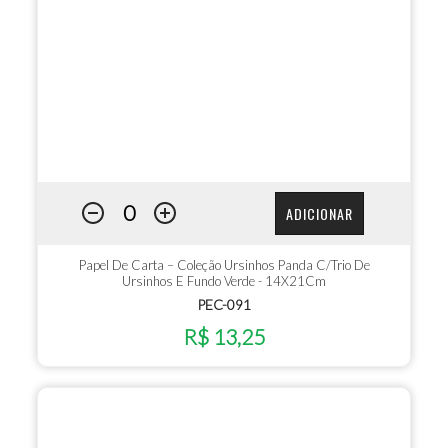
ADICIONAR
Papel De Carta – Coleção Ursinhos Panda C/Trio De
Ursinhos E Fundo Verde - 14X21Cm
PEC-091
R$ 13,25