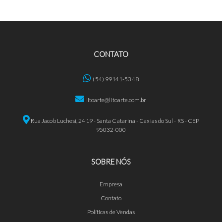
CONTATO
(54) 99141-5348
litoarte@litoarte.com.br
Rua Jacob Luchesi, 2419 - Santa Catarina - Caxias do Sul - RS - CEP
95032-000
SOBRE NÓS
Empresa
Contato
Políticas de Vendas