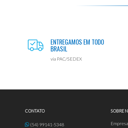
ENTREGAMOS EM TODO
BRASIL
via PAC/SEDEX
CONTATO
SOBRE 
Empres
(54) 99141-5348