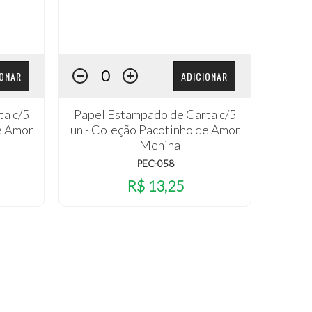
IONAR
ADICIONAR
ta c/5
Papel Estampado de Carta c/5
e Amor
un - Coleção Pacotinho de Amor
– Menina
PEC-058
R$ 13,25