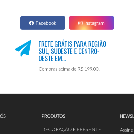
Facebook
Instagram
FRETE GRÁTIS PARA REGIÃO
SUL, SUDESTE E CENTRO-
OESTE EM...
Compras acima de R$ 199,00.
NÓS
PRODUTOS
NEWSL
a
DECORAÇÃO E PRESENTE
Assine