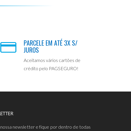
PARCELE EM ATÉ 3X S/
JUROS
Aceitamos vários cartões de
crédito pelo PAGSEGURO!
ETTER
 nossa newsletter e fique por dentro de todas