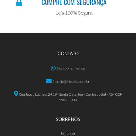
COMPRE COM SEGURANÇA
Loja 100% Segura.
CONTATO
(54) 99141-5348
litoarte@litoarte.com.br
Rua Jacob Luchesi, 2419 - Santa Catarina - Caxias do Sul - RS - CEP
95032-000
SOBRE NÓS
Empresa