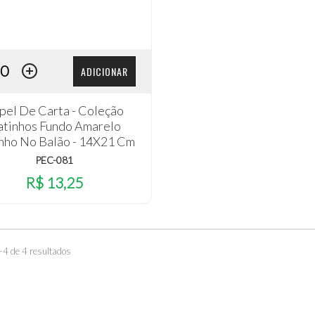
ADICIONAR
pel De Carta - Coleção
atinhos Fundo Amarelo
nho No Balão - 14X21 Cm
PEC-081
R$ 13,25
–4 de 4 resultados