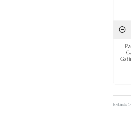
Pa
G
Gati
Exibindo 1