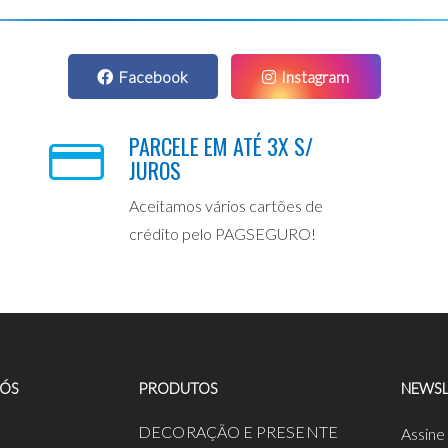
Facebook
Instagram
PARCELE EM ATÉ 3X S/
JUROS
Aceitamos vários cartões de
crédito pelo PAGSEGURO!
NÓS
PRODUTOS
NEWSL
a
DECORAÇÃO E PRESENTE
Assine