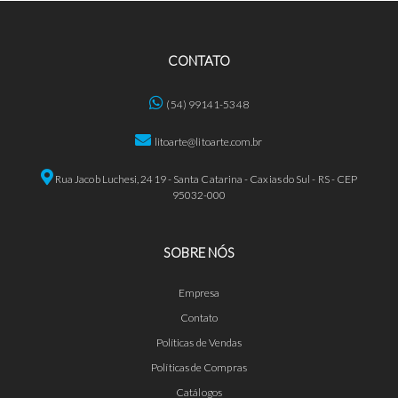
CONTATO
(54) 99141-5348
litoarte@litoarte.com.br
Rua Jacob Luchesi, 2419 - Santa Catarina - Caxias do Sul - RS - CEP
95032-000
SOBRE NÓS
Empresa
Contato
Políticas de Vendas
Políticas de Compras
Catálogos