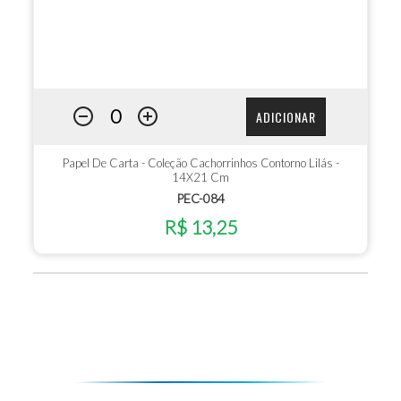
ADICIONAR
Papel De Carta - Coleção Cachorrinhos Contorno Lilás -
14X21 Cm
PEC-084
R$ 13,25