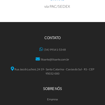
via PAC/SEDEX
CONTATO
(54) 99141-5348
litoarte@litoarte.com.br
Rua Jacob Luchesi, 2419 - Santa Catarina - Caxias do Sul - RS - CEP
95032-000
SOBRE NÓS
Empresa