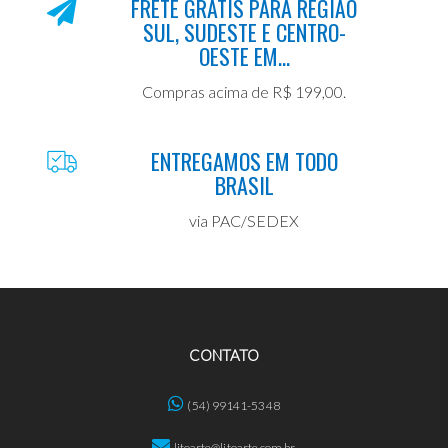
FRETE GRÁTIS PARA REGIÃO
SUL, SUDESTE E CENTRO-
OESTE EM...
Compras acima de R$ 199,00.
ENTREGAMOS EM TODO
BRASIL
via PAC/SEDEX
CONTATO
(54) 99141-5348
litoarte@litoarte.com.br