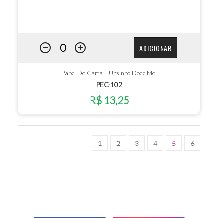
ADICIONAR
Papel De Carta – Ursinho Doce Mel
PEC-102
R$ 13,25
1
2
3
4
5
6