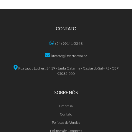
CONTATO
(54) 99141-5348
litoarte@litoarte.com.br
Rua Jacob Luchesi, 2419 - Santa Catarina - Caxias do Sul - RS - CEP
95032-000
SOBRE NÓS
Empresa
Contato
Políticas de Vendas
Políticas de Compras