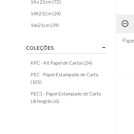
14 x 21cm (72)
Coleção Flores do Campo (3)
14X21Cm (24)
Coleção Floresça (3)
14x21cm (39)
Coleção Gatinhos (4)
Pape
Coleção Good Vibes (6)
COLEÇÕES
Coleção Joaninhas (4)
KPC - Kit Papel de Cartas (24)
Coleção Kit Viagem (3)
PEC - Papel Estampado de Carta
Coleção Limões (4)
(105)
Coleção Memórias Vintage (3)
PEC1 - Papel Estampado de Carta
Lili Negrão (6)
Coleção Menina Fada (1)
Coleção Menina Roxa (1)
Coleção Meu Devocional (2)