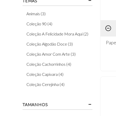
TEMAS
Animais (3)
Coleção 90 (4)
Coleção A Felicidade Mora Aqui (2)
Pape
Coleção Algodão Doce (3)
Coleção Amor Com Arte (3)
Coleção Cachorrinhos (4)
Coleção Capivara (4)
Coleção Cerejinha (4)
Coleção Doce Fazendinha (3)
TAMANHOS
Coleção Encanto (3)
Coleção Flores (13)