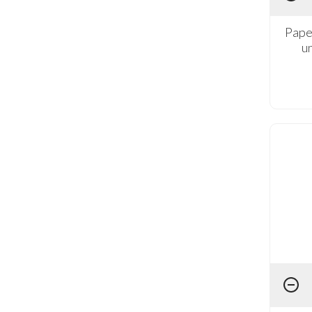
Pape
u