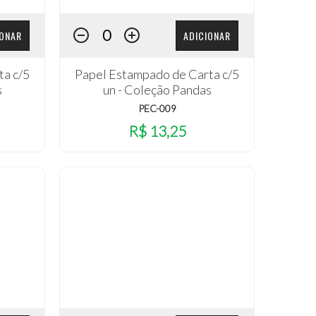
IONAR
ADICIONAR
ta c/5
Papel Estampado de Carta c/5
s
un - Coleção Pandas
PEC-009
R$ 13,25