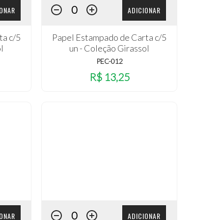
IONAR
ADICIONAR
ta c/5
Papel Estampado de Carta c/5
l
un - Coleção Girassol
PEC-012
R$ 13,25
IONAR
ADICIONAR