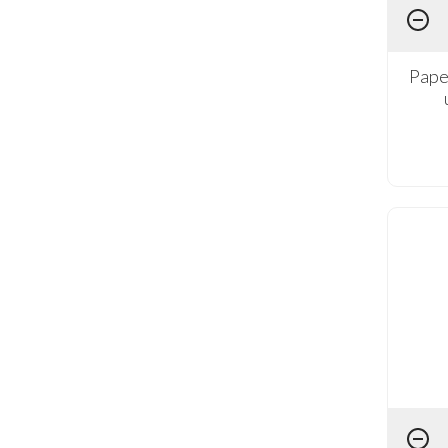
Coleção Pequeno Príncipe (4)
Coleção Rato Colorido (1)
Pape
Coleção Sonho De Lavanda (1)
Coleção Tiffany (4)
Coleção Ursinho Doce (1)
Coleção Urso Florido (1)
Fada (3)
Farm House (3)
Flores (6)
Vintage (1)