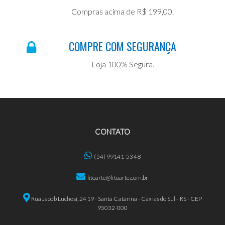
Compras acima de R$ 199,00.
COMPRE COM SEGURANÇA
Loja 100% Segura.
CONTATO
(54) 99141-5348
litoarte@litoarte.com.br
Rua Jacob Luchesi, 2419 - Santa Catarina - Caxias do Sul - RS - CEP
95032-000