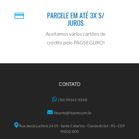
PARCELE EM ATÉ 3X S/
JUROS
Aceitamos vários cartões de
crédito pelo PAGSEGURO!
CONTATO
(54) 99141-5348
litoarte@litoarte.com.br
Rua Jacob Luchesi, 2419 - Santa Catarina - Caxias do Sul - RS - CEP
95032-000