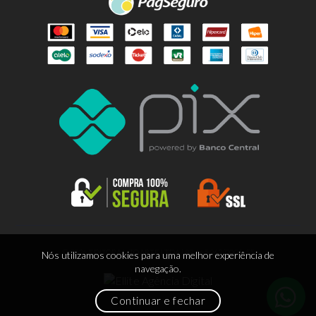
© 2026 EDITORA LITOARTE LTDA | 88.665.963/0001-55
Nós utilizamos cookies para uma melhor experiência de
navegação.
Continuar e fechar