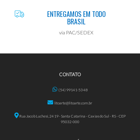
ENTREGAMOS EM TODO
BRASIL
via PAC/SEDEX
CONTATO
(54) 99141-5348
litoarte@litoarte.com.br
Rua Jacob Luchesi, 2419 - Santa Catarina - Caxias do Sul - RS - CEP
95032-000