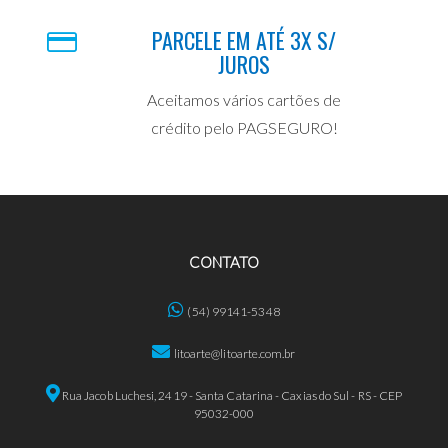
PARCELE EM ATÉ 3X S/
JUROS
Aceitamos vários cartões de
crédito pelo PAGSEGURO!
CONTATO
(54) 99141-5348
litoarte@litoarte.com.br
Rua Jacob Luchesi, 2419 - Santa Catarina - Caxias do Sul - RS - CEP
95032-000