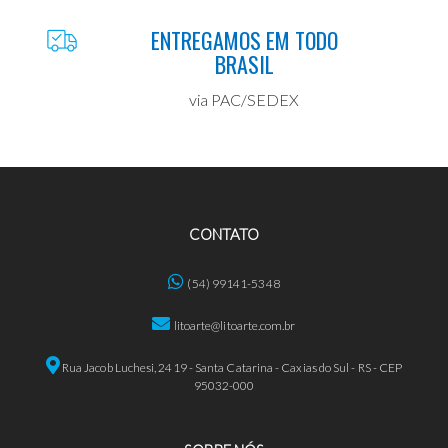
ENTREGAMOS EM TODO
BRASIL
via PAC/SEDEX
CONTATO
(54) 99141-5348
litoarte@litoarte.com.br
Rua Jacob Luchesi, 2419 - Santa Catarina - Caxias do Sul - RS - CEP
95032-000