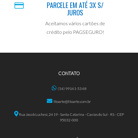
PARCELE EM ATÉ 3X S/
JUROS
Aceitamos vários cartões de
crédito pelo PAGSEGURO!
CONTATO
(54) 99141-5348
litoarte@litoarte.com.br
Rua Jacob Luchesi, 2419 - Santa Catarina - Caxias do Sul - RS - CEP
95032-000