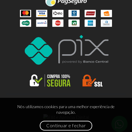
© 2026 EDITORA LITOARTE LTDA | 88.665.963/0001-55
Nós utilizamos cookies para uma melhor experiência de
navegação.
Continuar e fechar