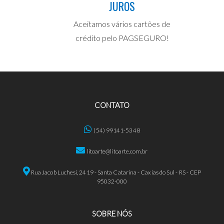
JUROS
Aceitamos vários cartões de
crédito pelo PAGSEGURO!
CONTATO
(54) 99141-5348
litoarte@litoarte.com.br
Rua Jacob Luchesi, 2419 - Santa Catarina - Caxias do Sul - RS - CEP
95032-000
SOBRE NÓS