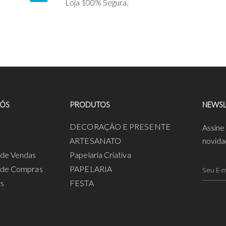
Loja 100% Segura.
NÓS
PRODUTOS
NEWSL
a
DECORAÇÃO E PRESENTE
Assine
ARTESANATO
novida
s de Vendas
Papelaria Criativa
s de Compras
PAPELARIA
os
FESTA