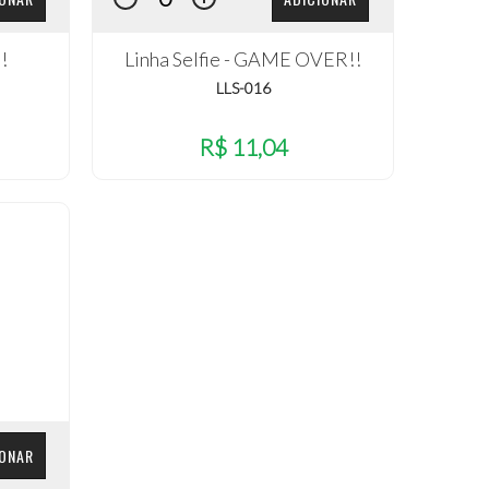
!
Linha Selfie - GAME OVER!!
LLS-016
R$ 11,04
IONAR