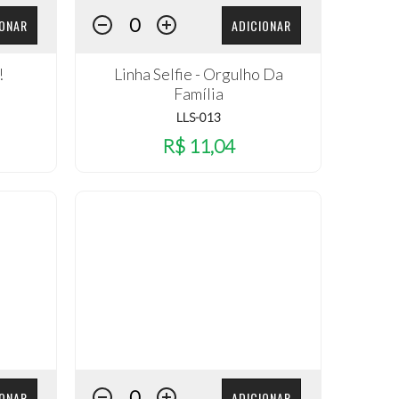
IONAR
ADICIONAR
!
Linha Selfie - Orgulho Da
Família
LLS-013
R$ 11,04
IONAR
ADICIONAR