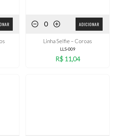
IONAR
ADICIONAR
los
Linha Selfie – Coroas
LLS-009
R$ 11,04