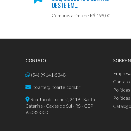
OESTE EM...
Compras acima de R$ 199,00.
CONTATO
SOBRE 
Empres
(54) 99141-5348
Contato
litoarte@litoarte.com.br
Política
Política
Rua Jacob Luchesi, 2419 - Santa
Catarina - Caxias do Sul - RS - CEP
Catálog
95032-000