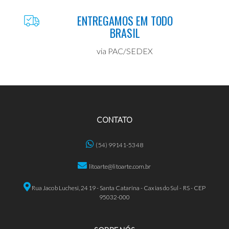
ENTREGAMOS EM TODO
BRASIL
via PAC/SEDEX
CONTATO
(54) 99141-5348
litoarte@litoarte.com.br
Rua Jacob Luchesi, 2419 - Santa Catarina - Caxias do Sul - RS - CEP
95032-000