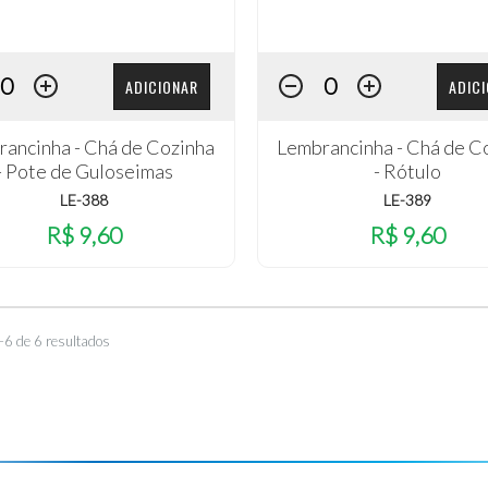
ADICIONAR
ADIC
ancinha - Chá de Cozinha
Lembrancinha - Chá de C
- Pote de Guloseimas
- Rótulo
LE-388
LE-389
R$ 9,60
R$ 9,60
–6 de 6 resultados