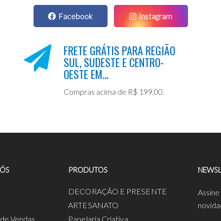
Facebook
Instagram
FRETE GRÁTIS PARA REGIÃO
SUL, SUDESTE E CENTRO-
OESTE EM...
Compras acima de R$ 199,00.
NÓS
PRODUTOS
NEWSL
a
DECORAÇÃO E PRESENTE
Assine
ARTESANATO
novida
s de Vendas
Papelaria Criativa