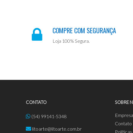
COMPRE COM SEGURANÇA
Loja 100% Segura.
CONTATO
SOBRE 
Empres
(54) 99141-5348
Contato
litoarte@litoarte.com.br
Política