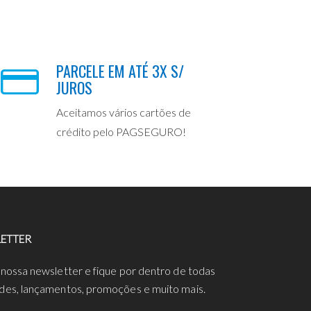
PARCELE EM ATÉ 3X S/
JUROS
Aceitamos vários cartões de
crédito pelo PAGSEGURO!
ETTER
 nossa newsletter e fique por dentro de todas
des, lançamentos, promoções e muito mais.