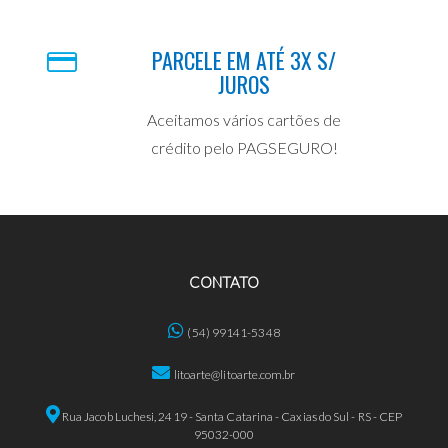
PARCELE EM ATÉ 3X S/
JUROS
Aceitamos vários cartões de
crédito pelo PAGSEGURO!
CONTATO
(54) 99141-5348
litoarte@litoarte.com.br
Rua Jacob Luchesi, 2419 - Santa Catarina - Caxias do Sul - RS - CEP
95032-000