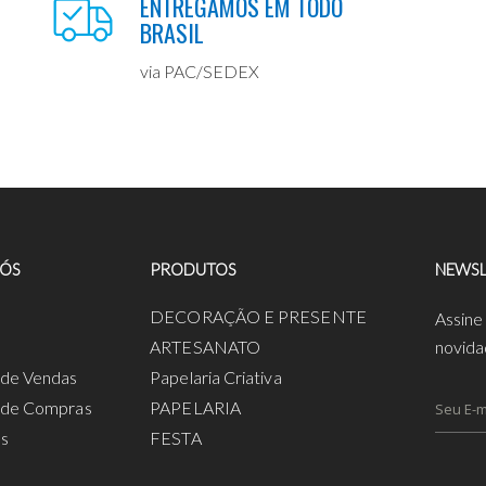
ENTREGAMOS EM TODO
BRASIL
via PAC/SEDEX
NÓS
PRODUTOS
NEWSL
a
DECORAÇÃO E PRESENTE
Assine
ARTESANATO
novida
s de Vendas
Papelaria Criativa
s de Compras
PAPELARIA
os
FESTA