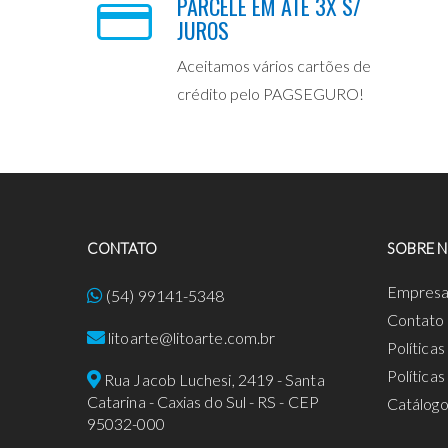
PARCELE EM ATÉ 3X S/
JUROS
Aceitamos vários cartões de
crédito pelo PAGSEGURO!
CONTATO
SOBRE 
Empres
(54) 99141-5348
Contato
litoarte@litoarte.com.br
Política
Política
Rua Jacob Luchesi, 2419 - Santa
Catarina - Caxias do Sul - RS - CEP
Catálog
95032-000