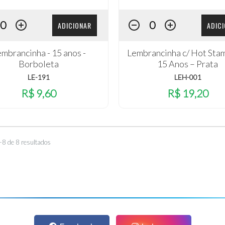
ADICIONAR
ADIC
mbrancinha - 15 anos -
Lembrancinha c/ Hot Stam
Borboleta
15 Anos – Prata
LE-191
LEH-001
R$ 9,60
R$ 19,20
–8 de 8 resultados