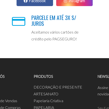
Facebook
Instagram
PARCELE EM ATÉ 3X S/
JUROS
Aceitamos vários cartões de
crédito pelo PAGSEGURO!
NÓS
PRODUTOS
NEWSL
a
DECORAÇÃO E PRESENTE
Assine
ARTESANATO
novida
s de Vendas
Papelaria Criativa
s de Compras
PAPELARIA