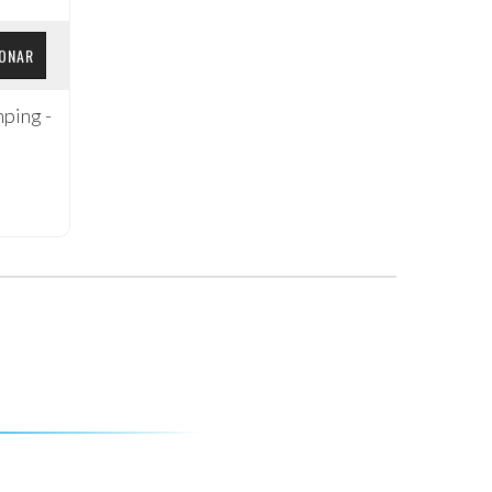
IONAR
ping -