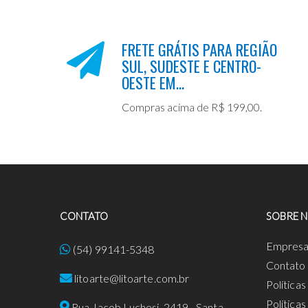
FRETE GRÁTIS PARA REGIÃO
SUL, SUDESTE E CENTRO-
OESTE EM...
Compras acima de R$ 199,00.
CONTATO
SOBRE 
Empres
(54) 99141-5348
Contato
litoarte@litoarte.com.br
Política
Política
Rua Jacob Luchesi, 2419 - Santa