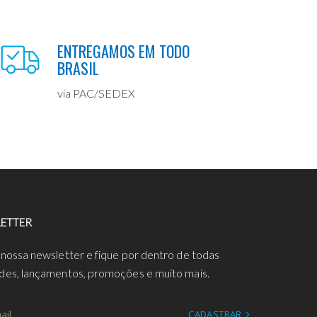
ENTREGAMOS EM TODO
BRASIL
via PAC/SEDEX
ETTER
 nossa newsletter e fique por dentro de todas
des, lançamentos, promoções e muito mais.
CADASTRAR