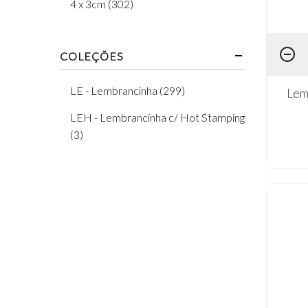
4 x 3cm (302)
Chá Revelação (4)
Coleção Neutra (1)
COLEÇÕES
Formatura (4)
LE - Lembrancinha (299)
Lem
Nascimento (40)
LEH - Lembrancinha c/ Hot Stamping
Neutra (78)
(3)
Religioso (30)