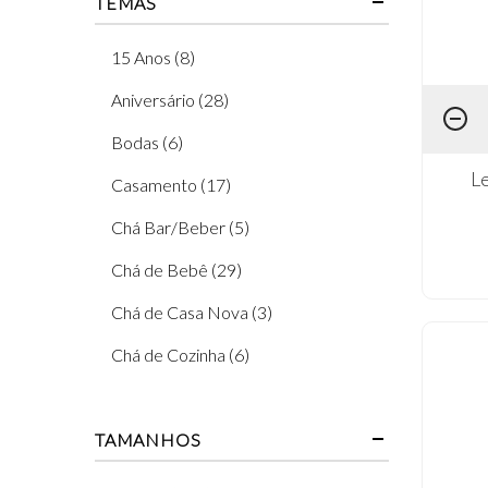
TEMAS
15 Anos (8)
Aniversário (28)
Bodas (6)
Le
Casamento (17)
Chá Bar/Beber (5)
Chá de Bebê (29)
Chá de Casa Nova (3)
Chá de Cozinha (6)
Chá de Fralda (32)
TAMANHOS
Chá de Lingerie (6)
Chá de Panela (5)