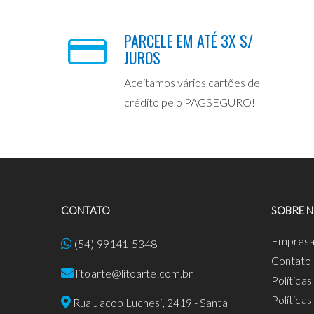
PARCELE EM ATÉ 3X S/
JUROS
Aceitamos vários cartões de
crédito pelo PAGSEGURO!
CONTATO
SOBRE 
Empres
(54) 99141-5348
Contato
litoarte@litoarte.com.br
Política
Política
Rua Jacob Luchesi, 2419 - Santa