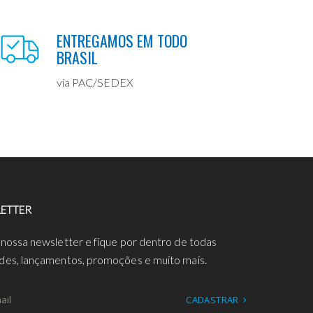
ENTREGAMOS EM TODO
BRASIL
via PAC/SEDEX
ETTER
 nossa newsletter e fique por dentro de todas
des, lançamentos, promoções e muito mais.
CADASTRAR