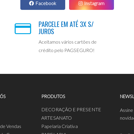
Facebook
Instagram
PARCELE EM ATÉ 3X S/
JUROS
Aceitamos vários cartões de
crédito pelo PAGSEGURO!
NÓS
PRODUTOS
NEWSL
a
DECORAÇÃO E PRESENTE
Assine
ARTESANATO
novida
s de Vendas
Papelaria Criativa