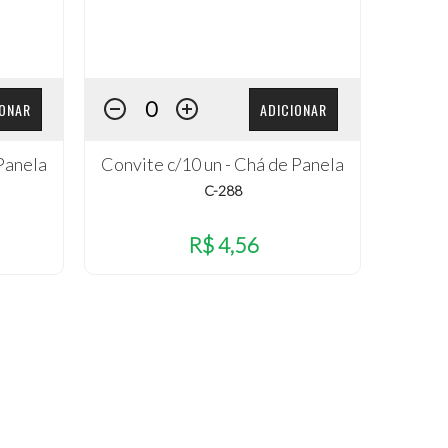
IONAR
ADICIONAR
 Panela
Convite c/10 un - Chá de Panela
C-288
R$ 4,56