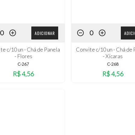
ADICIONAR
ADIC
te c/10 un - Chá de Panela
Convite c/10 un - Chá de
- Flores
- Xícaras
C-267
C-268
R$ 4,56
R$ 4,56