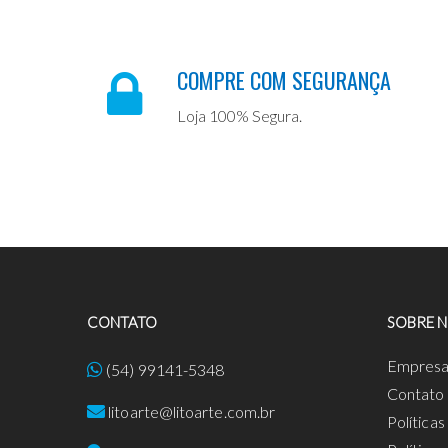
COMPRE COM SEGURANÇA
Loja 100% Segura.
CONTATO
SOBRE 
Empres
(54) 99141-5348
Contato
litoarte@litoarte.com.br
Política