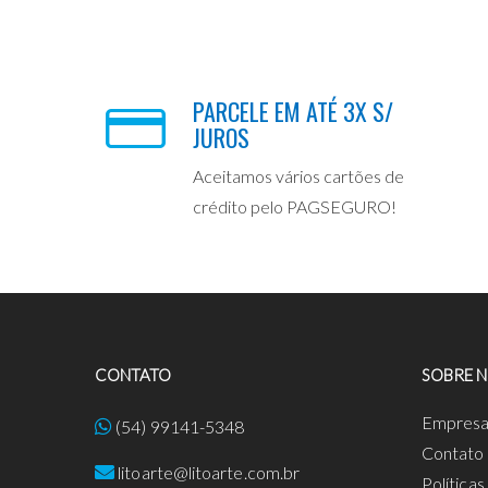
PARCELE EM ATÉ 3X S/
JUROS
Aceitamos vários cartões de
crédito pelo PAGSEGURO!
CONTATO
SOBRE 
Empres
(54) 99141-5348
Contato
litoarte@litoarte.com.br
Política