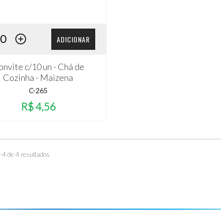
ADICIONAR
nvite c/10 un - Chá de
Cozinha - Maizena
C-265
R$ 4,56
–4 de 4 resultados