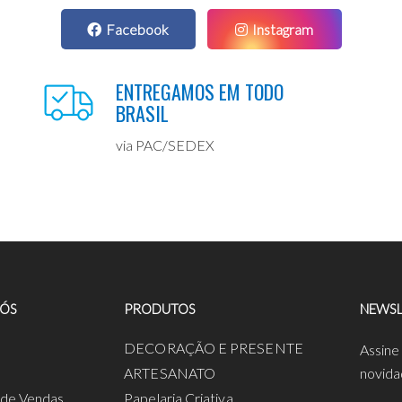
Facebook
Instagram
ENTREGAMOS EM TODO
BRASIL
via PAC/SEDEX
NÓS
PRODUTOS
NEWSL
a
DECORAÇÃO E PRESENTE
Assine
ARTESANATO
novida
s de Vendas
Papelaria Criativa