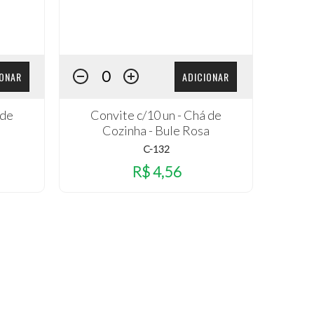
IONAR
ADICIONAR
 de
Convite c/10 un - Chá de
Cozinha - Bule Rosa
C-132
R$ 4,56