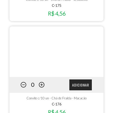
C-175
R$ 4,56
ADICIONAR
Convite c/10 un - Chá de Fralda - Macacão
C-176
R$ 4,56