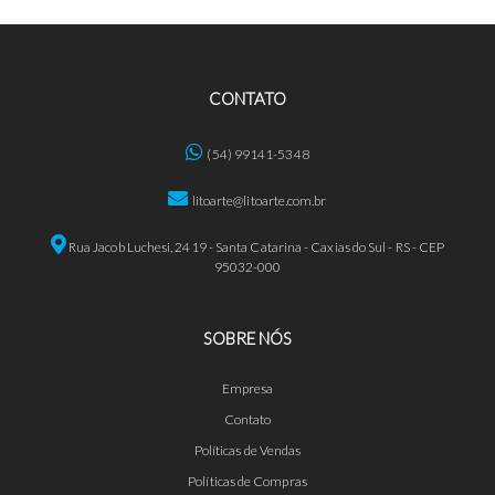
CONTATO
(54) 99141-5348
litoarte@litoarte.com.br
Rua Jacob Luchesi, 2419 - Santa Catarina - Caxias do Sul - RS - CEP
95032-000
SOBRE NÓS
Empresa
Contato
Políticas de Vendas
Políticas de Compras