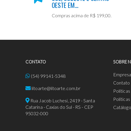
OESTE EM...
Compras acima de R$ 199,00.
CONTATO
SOBRE 
Empres
(54) 99141-5348
Contato
litoarte@litoarte.com.br
Política
Política
Rua Jacob Luchesi, 2419 - Santa
Catarina - Caxias do Sul - RS - CEP
Catálog
95032-000