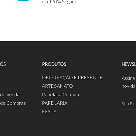
Loja 100% Segura.
NÓS
PRODUTOS
NEWSL
a
DECORAÇÃO E PRESENTE
Assine
ARTESANATO
novida
s de Vendas
Papelaria Criativa
s de Compras
PAPELARIA
os
FESTA