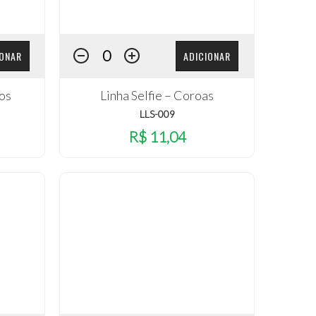
IONAR
ADICIONAR
los
Linha Selfie – Coroas
LLS-009
R$ 11,04