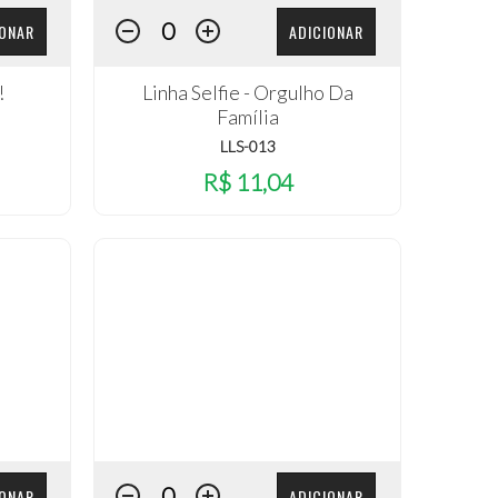
IONAR
ADICIONAR
!
Linha Selfie - Orgulho Da
Família
LLS-013
R$ 11,04
IONAR
ADICIONAR