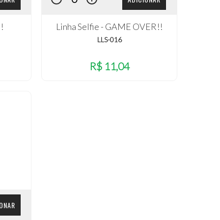
!
Linha Selfie - GAME OVER!!
LLS-016
R$ 11,04
IONAR