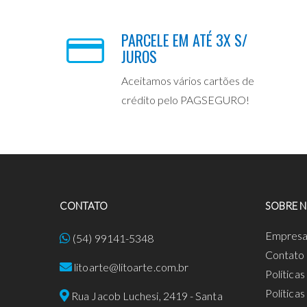
PARCELE EM ATÉ 3X S/
JUROS
Aceitamos vários cartões de
crédito pelo PAGSEGURO!
CONTATO
SOBRE 
Empres
(54) 99141-5348
Contato
litoarte@litoarte.com.br
Política
Política
Rua Jacob Luchesi, 2419 - Santa