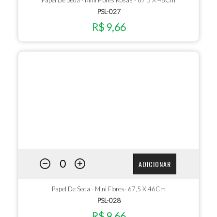
PSL-027
R$ 9,66
ADICIONAR
Papel De Seda - Mini Flores- 67,5 X 46Cm
PSL-028
R$ 9,66