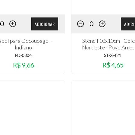
ADICIONAR
ADIC
apel para Decoupage -
Stencil 10x10cm - Col
Indiano
Nordeste - Povo Arre
PD-0304
ST-X-421
R$ 9,66
R$ 4,65