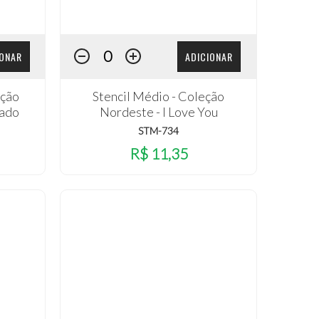
IONAR
ADICIONAR
eção
Stencil Médio - Coleção
tado
Nordeste - I Love You
STM-734
R$ 11,35