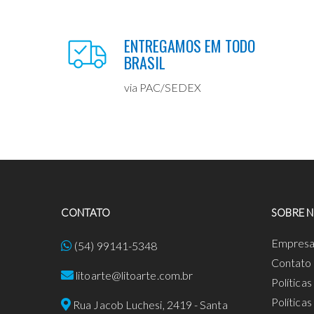
ENTREGAMOS EM TODO
BRASIL
via PAC/SEDEX
CONTATO
SOBRE 
Empres
(54) 99141-5348
Contato
litoarte@litoarte.com.br
Política
Política
Rua Jacob Luchesi, 2419 - Santa