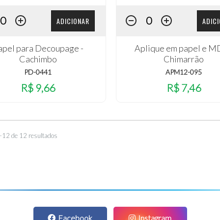
ADICIONAR
ADIC
apel para Decoupage -
Aplique em papel e M
Cachimbo
Chimarrão
PD-0441
APM12-095
R$ 9,66
R$ 7,46
–12 de 12 resultados
Facebook
Instagram