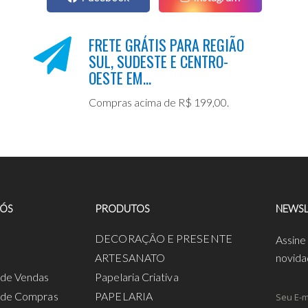
FRETE GRÁTIS PARA REGIÃO
SUL, SUDESTE E CENTRO-
OESTE EM...
Compras acima de R$ 199,00.
NÓS
PRODUTOS
NEWSL
a
DECORAÇÃO E PRESENTE
Assine
ARTESANATO
novida
s de Vendas
Papelaria Criativa
s de Compras
PAPELARIA