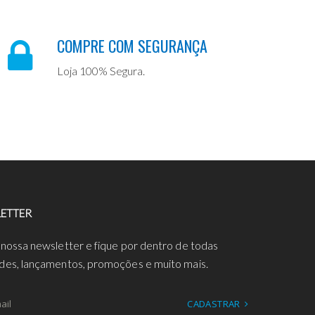
COMPRE COM SEGURANÇA
Loja 100% Segura.
ETTER
 nossa newsletter e fique por dentro de todas
des, lançamentos, promoções e muito mais.
CADASTRAR