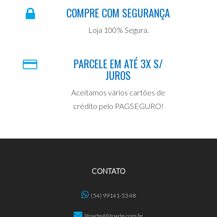
COMPRE COM SEGURANÇA
Loja 100% Segura.
PARCELE EM ATÉ 3X S/
JUROS
Aceitamos vários cartões de
crédito pelo PAGSEGURO!
CONTATO
(54) 99141-5348
litoarte@litoarte.com.br