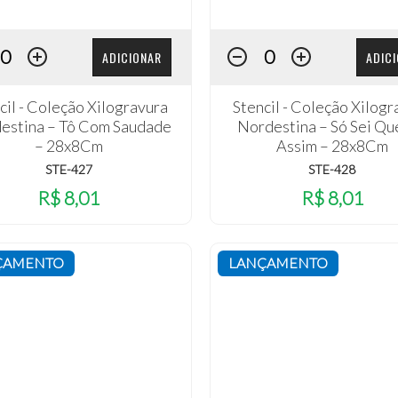
ADICIONAR
ADIC
cil - Coleção Xilogravura
Stencil - Coleção Xilogr
estina – Tô Com Saudade
Nordestina – Só Sei Qu
– 28x8Cm
Assim – 28x8Cm
STE-427
STE-428
R$ 8,01
R$ 8,01
ÇAMENTO
LANÇAMENTO