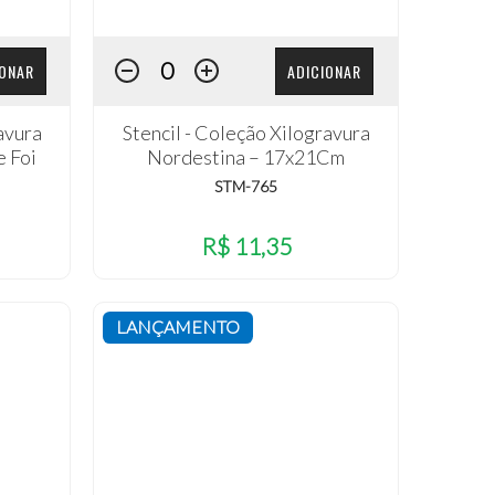
IONAR
ADICIONAR
avura
Stencil - Coleção Xilogravura
e Foi
Nordestina – 17x21Cm
STM-765
R$ 11,35
LANÇAMENTO