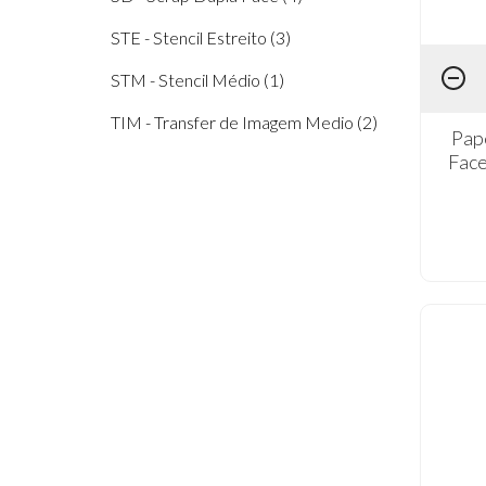
STE - Stencil Estreito (3)
STM - Stencil Médio (1)
TIM - Transfer de Imagem Medio (2)
Pap
Face
TIS - Transfer de Imagem Small (5)
TIT- TRANSFER DE IMAGEM TINY
(6)
TTB4 - Transfer de Imagem Têxtil
Barra (4)
TTB5 - Transfer de Imagem Têxtil
Barra (1)
TTQ2- TRANFER TEXTIL
QUADRADO (3)
TTQ4 - Transfer de Imagem Têxtil