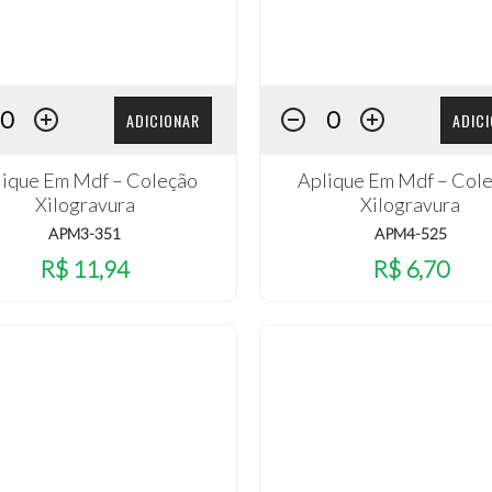
ADICIONAR
ADIC
lique Em Mdf – Coleção
Aplique Em Mdf – Col
Xilogravura
Xilogravura
APM3-351
APM4-525
R$ 11,94
R$ 6,70