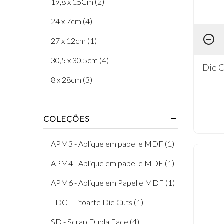
19,8 x 15Cm (2)
24 x 7cm (4)
27 x 12cm (1)
30,5 x 30,5cm (4)
Die C
8 x 28cm (3)
8 x 8cm (9)
COLEÇÕES
9,8 x 15Cm (5)
Aprox. 3cm (1)
APM3 - Aplique em papel e MDF (1)
Aprox. 4cm (1)
APM4 - Aplique em papel e MDF (1)
Aprox. 6cm (1)
APM6 - Aplique em Papel e MDF (1)
LDC - Litoarte Die Cuts (1)
SD - Scrap Dupla Face (4)