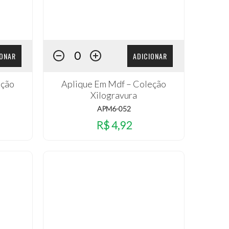
IONAR
ADICIONAR
eção
Aplique Em Mdf – Coleção
Xilogravura
APM6-052
R$ 4,92