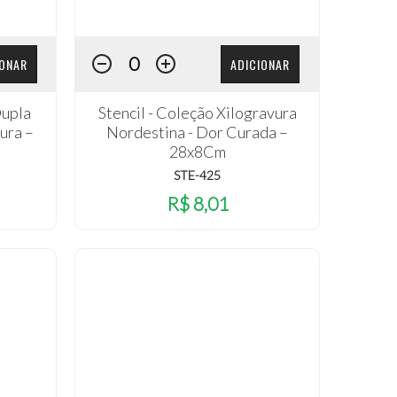
IONAR
ADICIONAR
Dupla
Stencil - Coleção Xilogravura
ura –
Nordestina - Dor Curada –
28x8Cm
STE-425
R$ 8,01