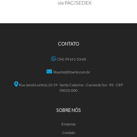
via PAC/SEDEX
CONTATO
(54) 99141-5348
litoarte@litoarte.com.br
Rua Jacob Luchesi, 2419 - Santa Catarina - Caxias do Sul - RS - CEP
95032-000
SOBRE NÓS
Empresa
Contato