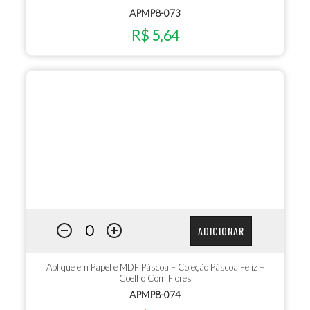
APMP8-073
R$ 5,64
ADICIONAR
Aplique em Papel e MDF Páscoa – Coleção Páscoa Feliz –
Coelho Com Flores
APMP8-074