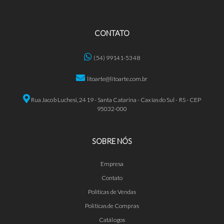
CONTATO
(54) 99141-5348
litoarte@litoarte.com.br
Rua Jacob Luchesi, 2419 - Santa Catarina - Caxias do Sul - RS - CEP
95032-000
SOBRE NÓS
Empresa
Contato
Políticas de Vendas
Políticas de Compras
Catálogos